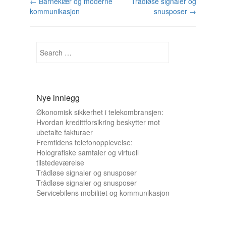
←
Barneklær og moderne
Trådløse signaler og
Post navigation
kommunikasjon
snusposer
→
Search
Nye innlegg
Økonomisk sikkerhet i telekombransjen:
Hvordan kredittforsikring beskytter mot
ubetalte fakturaer
Fremtidens telefonopplevelse:
Holografiske samtaler og virtuell
tilstedeværelse
Trådløse signaler og snusposer
Trådløse signaler og snusposer
Servicebilens mobilitet og kommunikasjon